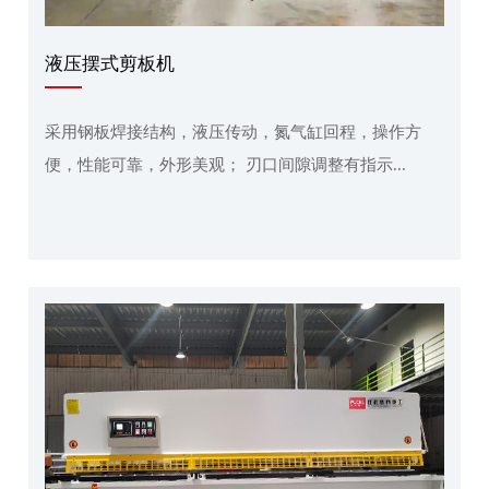
液压摆式剪板机
采用钢板焊接结构，液压传动，氮气缸回程，操作方
便，性能可靠，外形美观； 刃口间隙调整有指示...