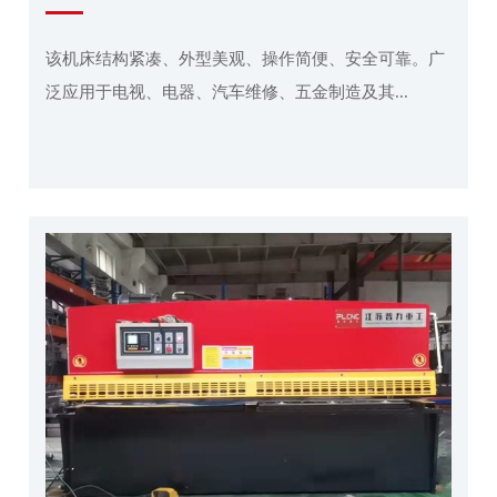
该机床结构紧凑、外型美观、操作简便、安全可靠。广
泛应用于电视、电器、汽车维修、五金制造及其...