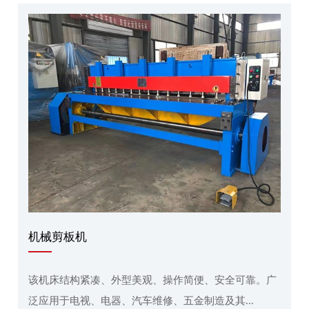
机械剪板机
该机床结构紧凑、外型美观、操作简便、安全可靠。广
泛应用于电视、电器、汽车维修、五金制造及其...